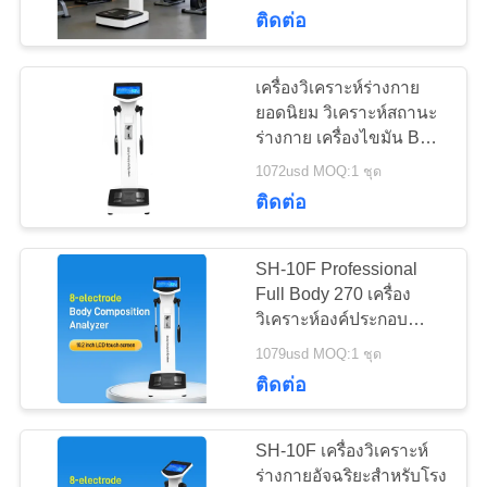
เกี่ยว
องค์ประกอบของมนุษย์
แพทย์
ติดต่อ
วิเคราะห์ไขมัน
กับ
เครื่องวิเคราะห์ร่างกาย
38
เรา
ยอดนิยม วิเคราะห์สถานะ
ร่างกาย เครื่องไขมัน BMI
เครื่องชั่งน้ำหนัก BMI
ครบวงจร
1072usd MOQ:1 ชุด
ทัวร์
ติดต่อ
โรงงาน
SH-10F Professional
Full Body 270 เครื่อง
การ
วิเคราะห์องค์ประกอบ
80
ร่างกายเครื่องสแกนเนอร์
เครื่องชั่งน้ำหนักแบบ
1079usd MOQ:1 ชุด
ควบคุม
นักโภชนาการเครื่อง
ติดต่อ
คุณภาพ
หยอดเหรียญ
SH-10F เครื่องวิเคราะห์
ร่างกายอัจฉริยะสำหรับโรง