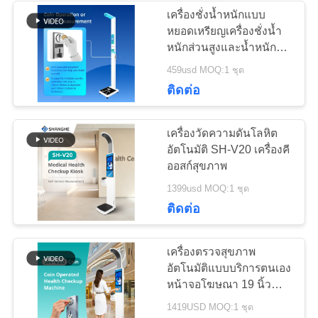
POLICY
เครื่องชั่งน้ำหนักแบบ
หยอดเหรียญเครื่องชั่งน้ำ
36
หนักส่วนสูงและน้ำหนัก
เครื่องอัลตราโซนิก
ของร่างกายมนุษย์สำหรับ
459usd MOQ:1 ชุด
คลินิก
ติดต่อ
ความสูงและน้ำหนัก
เครื่องวัดความดันโลหิต
อัตโนมัติ SH-V20 เครื่องคี
ออสก์สุขภาพ
18
1399usd MOQ:1 ชุด
ติดต่อ
เตียงนวด
เครื่องตรวจสุขภาพ
อัตโนมัติแบบบริการตนเอง
หน้าจอโฆษณา 19 นิ้ว
ฟังก์ชันหลากหลาย เครื่อง
1419USD MOQ:1 ชุด
หยอดเหรียญ