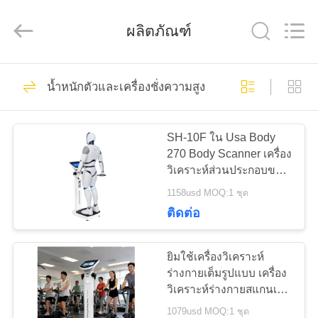
©
2019
-
2026
ผลิตภัณฑ์
Zhengzhou
shanghe
electronic
technology
co.
219
บ้าน
LTD.
น้ำหนักตัวและเครื่องชั่งความสูง
All
น้ำหนักตัวและเครื่อง
Rights
Reserved.
สินค้า
ชั่งความสูง
SH-10F ใน Usa Body
270 Body Scanner เครื่อง
วิเคราะห์ส่วนประกอบของ
วิดีโอ
ร่างกายขั้นสูง
1158usd MOQ:1 ชุด
ติดต่อ
65
รายการ
เครื่องชั่งความสูง
ยิมใช้เครื่องวิเคราะห์
VR
ร่างกายเต็มรูปแบบ เครื่อง
และน้ำหนักทางการ
วิเคราะห์ร่างกายสแกนเนอ
ร์ เครื่องสแกนเนอร์ การวัด
1079usd MOQ:1 ชุด