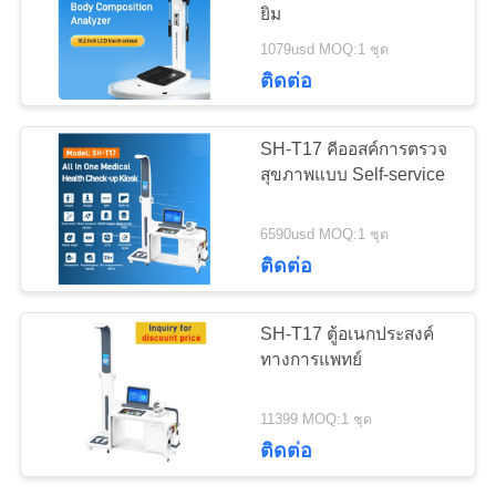
ติดต่อ
ยิม
1079usd MOQ:1 ชุด
เรา
79
ติดต่อ
เครื่องชั่งวิเคราะห์
ขอ
SH-T17 คีออสค์การตรวจ
องค์ประกอบของ
สุขภาพแบบ Self-service
ทุน
ร่างกาย
6590usd MOQ:1 ชุด
ติดต่อ
VR
83
SH-T17 ตู้อเนกประสงค์
เครื่องวัดความดัน
แผนผัง
ทางการแพทย์
เว็บไซต์
โลหิต BMI
11399 MOQ:1 ชุด
ติดต่อ
PRIVACY