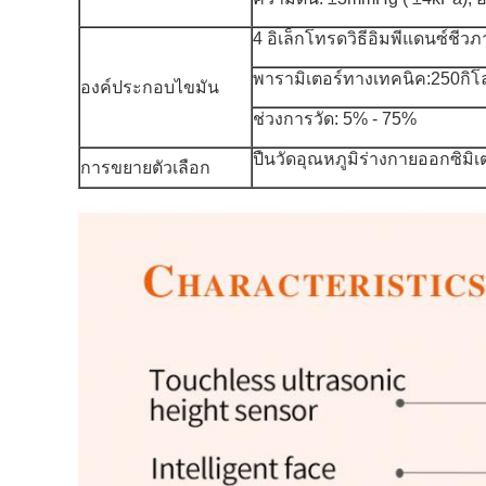
4 อิเล็กโทรดวิธีอิมพีแดนซ์ชีว
พารามิเตอร์ทางเทคนิค:250กิโลเ
องค์ประกอบไขมัน
ช่วงการวัด: 5% - 75%
ปืนวัดอุณหภูมิร่างกายออกซิมิเ
การขยายตัวเลือก