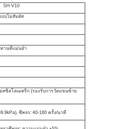
SH-V10
บบไม่สัมผัส
ทานที่แม่นยำ
ออสซิลโลเมตริก (รองรับการวัดแขนซ้าย
9kPa), ชีพจร: 40-180 ครั้ง/นาที
อัตราชีพจร: ความแม่นยำ ±5%