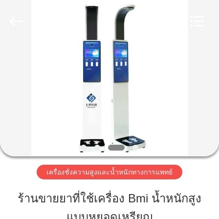
©
2019
-
2026
Zhengzhou
shanghe
electronic
technology
co.
บ้าน
LTD.
All
Rights
Reserved.
สินค้า
วิดีโอ
รายการ
เครื่องชั่งความสูงและน้ำหนักทางการแพทย์
VR
ร้านขายยาที่ใช้เครื่อง Bmi น้ำหนักสูง
แบบหยอดเหรียญ