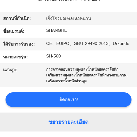
เกี่ยว
กับ
สถานที่กำเนิด:
เจิ้งโจวมณฑลเหอหนาน
เรา
SHANGHE
ชื่อแบรนด์:
CE、EUIPO、GB/T 29490-2013、Urkunde
ได้รับการรับรอง:
ทัวร์
SH-500
หมายเลขรุ่น:
โรงงาน
,
แสงสูง:
การตรวจสอบความสูงและน้ำหนักอัลตราโซนิก
,
เครื่องความสูงและน้ำหนักอัลตราโซนิกทางกายภาพ
เครื่องตรวจน้ำหนักส่วนสูง
การ
ติดต่อเรา!
ควบคุม
คุณภาพ
ขยายรายละเอียด