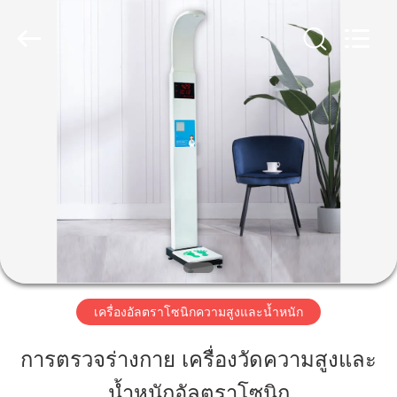
©
2019
-
2026
Zhengzhou
shanghe
electronic
technology
co.
บ้าน
LTD.
All
Rights
Reserved.
สินค้า
วิดีโอ
รายการ
เครื่องอัลตราโซนิกความสูงและน้ำหนัก
VR
การตรวจร่างกาย เครื่องวัดความสูงและ
น้ำหนักอัลตราโซนิก