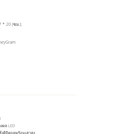
ซม.); 46 * 57 * 20 (ซม.);
oneyGram
M
งผล LED
ชั่งดิจิตอลพร้อมเสาสูง