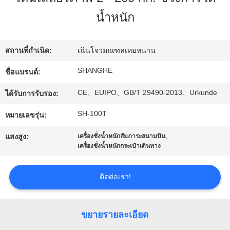
เกี่ยว
น้ำหนัก
กับ
เรา
สถานที่กำเนิด:
เฉินโจวมณฑลเหอหนาน
SHANGHE
ชื่อแบรนด์:
ทัวร์
CE、EUIPO、GB/T 29490-2013、Urkunde
ได้รับการรับรอง:
โรงงาน
SH-100T
หมายเลขรุ่น:
,
แสงสูง:
เครื่องชั่งน้ำหนักสัมภาระสนามบิน
การ
เครื่องชั่งน้ำหนักกระเป๋าเดินทาง
ควบคุม
ติดต่อเรา!
คุณภาพ
ขยายรายละเอียด