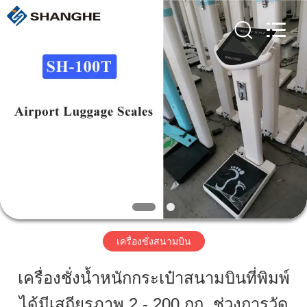
©
2019
-
2026
Zhengzhou
shanghe
electronic
technology
co.
บ้าน
LTD.
All
Rights
Reserved.
สินค้า
วิดีโอ
รายการ
เครื่องชั่งสนามบิน
VR
เครื่องชั่งน้ำหนักกระเป๋าสนามบินที่พิมพ์
ได้มีเสถียรภาพ 2 - 200 กก. ช่วงการวัด