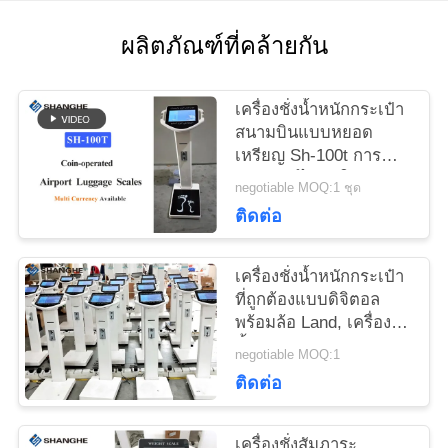
ติดต่อ
ผลิตภัณฑ์ที่คล้ายกัน
เรา
เครื่องชั่งน้ำหนักกระเป๋า
ขอ
สนามบินแบบหยอด
เหรียญ Sh-100t การ
ทุน
วิเคราะห์ไขมันใน
negotiable MOQ:1 ชุด
ร่างกาย
ติดต่อ
VR
เครื่องชั่งน้ำหนักกระเป๋า
ที่ถูกต้องแบบดิจิตอล
แผนผัง
พร้อมล้อ Land, เครื่องชั่ง
น้ำหนักกระเป๋าวัดความ
เว็บไซต์
negotiable MOQ:1
ร้อนสำหรับเครื่องพิมพ์
ติดต่อ
PRIVACY
เครื่องชั่งสัมภาระ