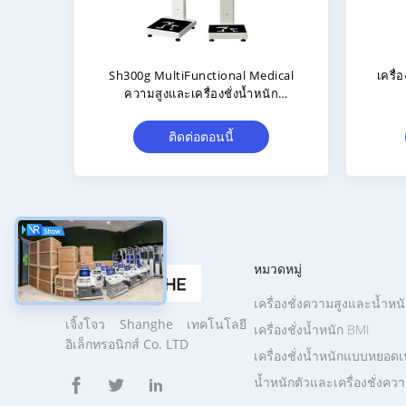
 ซม.
คู่มือเสียงเครื่องวัดน้ำหนักและส่วนสูง
เทคโ
น
LCD ขนาด 7 นิ้วสำหรับโรงพยาบาล
ความส
ติดต่อตอนนี้
หมวดหมู่
เครื่องชั่งความสูงและน้ำห
เจิ้งโจว Shanghe เทคโนโลยี
เครื่องชั่งน้ำหนัก BMI
อิเล็กทรอนิกส์ Co. LTD
เครื่องชั่งน้ำหนักแบบหยอด
น้ำหนักตัวและเครื่องชั่งควา