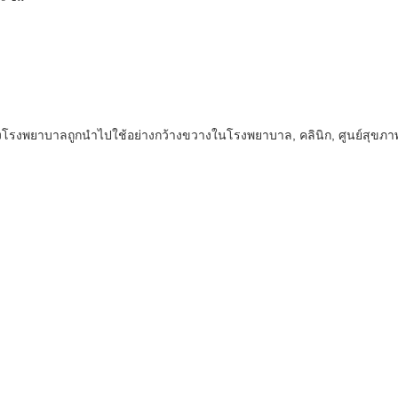
สูงของโรงพยาบาลถูกนำไปใช้อย่างกว้างขวางในโรงพยาบาล, คลินิก, ศูนย์สุ