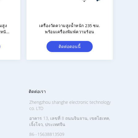
ิยะแบบ
เครื่องวัดความดันโลหิต ส่วนสูงและ
Sh3
ดงผล
น้ำหนักตัว HD 10.2 นิ้ว Bluetooth
ค
AC1
ติดต่อตอนนี้
ติดต่อเรา
Zhengzhou shanghe electronic technology
co. LTD
อาคาร 13, เลขที่ 8 ถนนจินจาน, เขตไฮเทค,
เจิ้งโจว, ประเทศจีน
86--15638813509