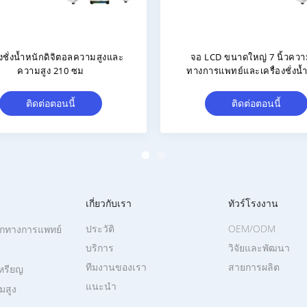
นโลยีอัลตราโซนิก 20-210 ซม.
เครื่องชั่งน้ำหนักส่วนสูงอัจฉร
ูงดิจิตอลน้ำหนัก BMI จอแสดง
หยอดเหรียญที่เชื่อมต่อจอแส
ผล LED
ขนาด 10.2 นิ้ว
ติดต่อตอนนี้
ติดต่อตอนนี้
เกี่ยวกับเรา
ทัวร์โรงงาน
ประวัติ
OEM/ODM
นักทางการแพทย์
บริการ
วิจัยและพัฒนา
ทีมงานของเรา
สายการผลิต
เหรียญ
แนะนำ
มสูง