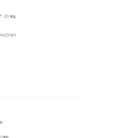
; 46 * 57 * 20 ซม
oneyGram
อน
10 ซม